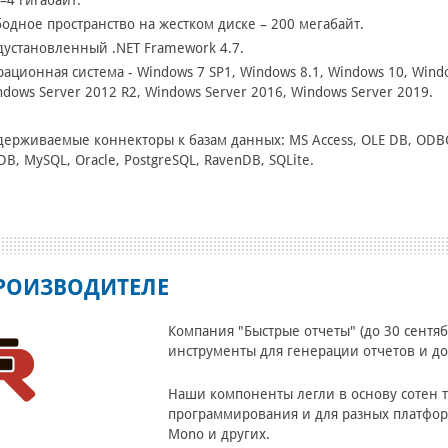
 –4 гигабайт.
бодное пространство на жестком диске – 200 мегабайт.
дустановленный .NET Framework 4.7.
рационная система - Windows 7 SP1, Windows 8.1, Windows 10, Windo
indows Server 2012 R2, Windows Server 2016, Windows Server 2019.
держиваемые коннекторы к базам данных: MS Access, OLE DB, ODBC, 
B, MySQL, Oracle, PostgreSQL, RavenDB, SQLite.
РОИЗВОДИТЕЛЕ
Компания "Быстрые отчеты" (до 30 сентяб
инструменты для генерации отчетов и док
Наши компоненты легли в основу сотен т
программирования и для разных платформ: .
Mono и других.