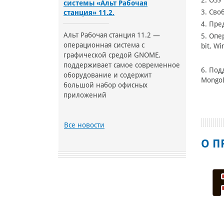
2. ОЗУ
системы «Альт Рабочая
3. Сво
станция» 11.2.
4. Пре
Альт Рабочая станция 11.2 —
5. Опе
операционная система с
bit, W
графической средой GNOME,
поддерживает самое современное
6. Под
оборудование и содержит
MongoD
большой набор офисных
приложений
Все новости
О П