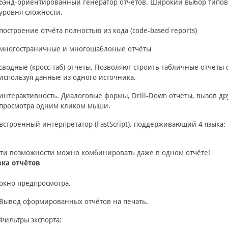
бэнд-ориентированный генератор отчетов. Широкий выбор типов 
уровня сложности.
построение отчёта полностью из кода (code-based reports)
многостраничные и многошаблоные отчёты
сводные (кросс-таб) отчеты. Позволяют строить табличные отчеты
используя данные из одного источника.
интерактивность. Диалоговые формы, Drill-Down отчеты, вызов др
просмотра одним кликом мыши.
встроенный интерпретатор (FastScript), поддерживающий 4 языка: Pasca
эти возможности можно комбинировать даже в одном отчёте!
вка отчётов
окно предпросмотра.
Вывод сформированных отчётов на печать.
Фильтры экспорта: