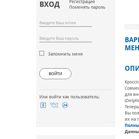
Регистрация
ВХОД
Поменять пароль
ВАР
МЕН
Запомнить меня
ОПИ
ВОЙТИ
Кроссп
Совмес
для вн
Или войти как пользователь:
(Delph
Теперь
Вы пол
их на 
Полны
Данны