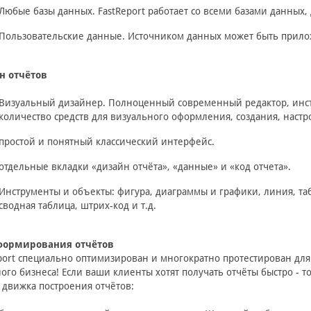
Любые базы данных. FastReport работает со всеми базами данных, 
Пользовательские данные. Источником данных может быть прил
н отчётов
Визуальный дизайнер. Полноценный современный редактор, инс
количество средств для визуального оформления, создания, наст
простой и понятный классический интерфейс.
отдельные вкладки «дизайн отчёта», «данные» и «код отчета».
Инструменты и объекты: фигура, диаграммы и графики, линия, та
сводная таблица, штрих-код и т.д.
формирования отчётов
port специально оптимизирован и многократно протестирован дл
ого бизнеса! Если ваши клиенты хотят получать отчёты быстро - то
 движка построения отчётов: