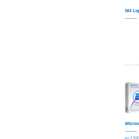
IAS Lo
Micros
от 2 550