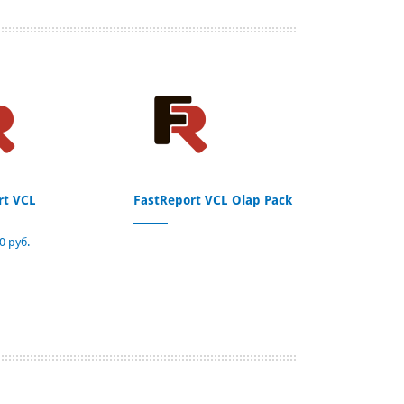
rt VCL
FastReport VCL Olap Pack
0 руб.