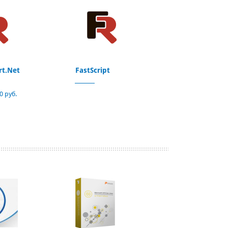
rt.Net
FastScript
0 руб.