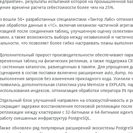
едприятие», результаты испытаний которой на промышленной ба
ение времени расчета себестоимости более чем на 25%.
з вошли 50+ разработанных специалистами «Тантор Лабс» оптими
ии обработки данных в «1С», включая механизм частичной агрег
зацией после соединения таблиц, улучшенную оценку селективн
рамм, а также возможность выбора между независимой и частич
альности, что позволяет более гибко настраивать планы выполнен
Дополнительный прирост производительности обеспечивают пар
временных таблиц на физических репликах, а также поддержка C
с системным каталогом, размещенным в памяти. Для упрощения 
сценариев в состав поставки включено расширение auto_dump, п
выполнения запросов без изменения прикладного кода. Усилили
появились дополнительная статистика узла Memoize в EXPLAIN, па
использования индексов, оптимизация обработки оператора IN пр
Отдельный блок улучшений направлен на отказоустойчивость и реп
сокращает задержки восстановления потоковой репликации после 
репликации между кластерами с 32-битными и 64-битными идент
работу смешанных инфраструктур PostgreSQL.
Также обновлен ряд популярных расширений экосистемы PostgreSQL,