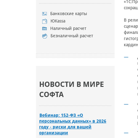
«1С:Пр
сокращ
Банковские карты
В рели
ЮKassa
сценар
Наличный расчет
финали
Безналичный расчет
гистог
кардин
НОВОСТИ В МИРЕ
СОФТА
Вебинар: 152-ФЗ «О
персональных данных» в 2026
году - риски для вашей
организации