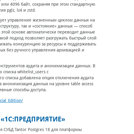
или 4096 байт, сохраняя при этом стандартную
 pglz, lz4 и zstd.
лизует управление жизненным циклом данных на
структуру, так и «состояние» данных — способ
а этой основе автоматически переводит данные
кой подход позволяет разгружать быстрый слой
ижать конкуренцию за ресурсы и поддерживать
ых без ручного управления архивацией и
нструментов аудита и анонимизации данных. В
списка whitelist_users с
го списка добавлена опция отключения аудита
 анонимизация данных на уровне table access
вные способы доступа.
ial_Edition/
 «1С:ПРЕДПРИЯТИЕ»
СУБД Tantor Postgres 18 для платформы