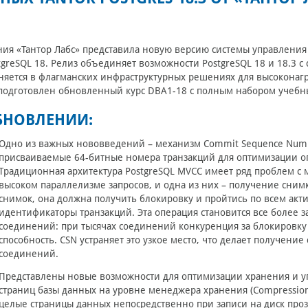
ия «Тантор Лабс» представила новую версию системы управления 
tgreSQL 18. Релиз объединяет возможности PostgreSQL 18 и 18.3 c
яется в флагманских инфраструктурных решениях для высоконаг
подготовлен обновленный курс DBA1-18 с полным набором учебн
БНОВЛЕНИИ:
Однo из важных нововведений – механизм Commit Sequence Numb
присваиваемые 64-битные номера транзакций для оптимизации оп
Традиционная архитектура PostgreSQL MVCC имеет ряд проблем с 
высоком параллелизме запросов, и одна из них – получение снимк
снимок, она должна получить блокировку и пройтись по всем акт
идентификаторы транзакций. Эта операция становится все более 
соединений: при тысячах соединений конкуренция за блокировку
способность. CSN устраняет это узкое место, что делает получени
соединений.
Представлены новые возможности для оптимизации хранения и у
страниц базы данных на уровне менеджера хранения (Compression
целые страницы данных непосредственно при записи на диск прозр