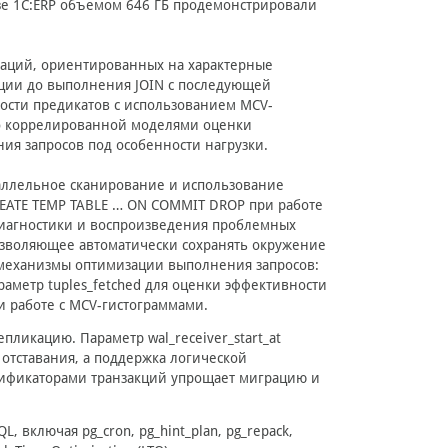
зе 1С:ERP объемом 646 ГБ продемонстрировали
заций, ориентированных на характерные
ации до выполнения JOIN с последующей
ости предикатов с использованием MCV-
но коррелированной моделями оценки
ия запросов под особенности нагрузки.
аллельное сканирование и использование
REATE TEMP TABLE … ON COMMIT DROP при работе
диагностики и воспроизведения проблемных
озволяющее автоматически сохранять окружение
 механизмы оптимизации выполнения запросов:
раметр tuples_fetched для оценки эффективности
и работе с MCV-гистограммами.
ликацию. Параметр wal_receiver_start_at
отставания, а поддержка логической
ификаторами транзакций упрощает миграцию и
 включая pg_cron, pg_hint_plan, pg_repack,