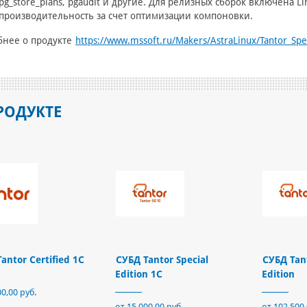
pg_store_plans, pgaudit и другие. Для релизных сборок включена L
производительность за счет оптимизации компоновки.
бнее о продукте
https://www.mssoft.ru/Makers/AstraLinux/Tantor_Spec
РОДУКТЕ
antor Certified 1C
СУБД Tantor Special
СУБД Tant
Edition 1C
Edition
00,00 руб.
от 15 000,00 руб.
от 102 500,