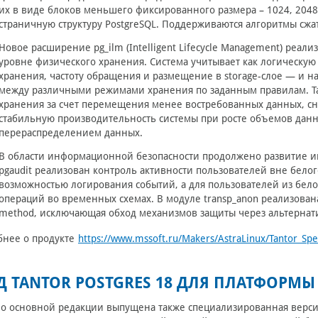
их в виде блоков меньшего фиксированного размера – 1024, 2048 
страничную структуру PostgreSQL. Поддерживаются алгоритмы сжатия
Новое расширение pg_ilm (Intelligent Lifecycle Management) реа
уровне физического хранения. Система учитывает как логическую 
хранения, частоту обращения и размещение в storage-слое — и н
между различными режимами хранения по заданным правилам. Та
хранения за счет перемещения менее востребованных данных, сн
стабильную производительность системы при росте объемов данн
перераспределением данных.
В области информационной безопасности продолжено развитие и
pgaudit реализован контроль активности пользователей вне белого 
возможностью логирования событий, а для пользователей из бело
операций во временных схемах. В модуле transp_anon реализована
method, исключающая обход механизмов защиты через альтернати
бнее о продукте
https://www.mssoft.ru/Makers/AstraLinux/Tantor_Spec
Д TANTOR POSTGRES 18 ДЛЯ ПЛАТФОРМЫ
 основной редакции выпущена также специализированная версия 