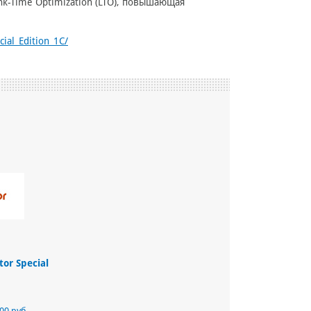
ink-Time Optimization (LTO), повышающая
ial_Edition_1C/
or Special
00 руб.