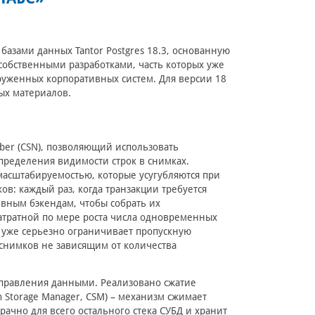
базами данных Tantor Postgres 18.3, основанную
 собственными разработками, часть которых уже
руженных корпоративных систем. Для версии 18
ых материалов.
er (CSN), позволяющий использовать
ределения видимости строк в снимках.
масштабируемостью, которые усугубляются при
ов: каждый раз, когда транзакции требуется
ивным бэкендам, чтобы собрать их
затратной по мере роста числа одновременных
 уже серьезно ограничивает пропускную
е снимков не зависящим от количества
правления данными. Реализовано сжатие
 Storage Manager, CSM) – механизм сжимает
ачно для всего остального стека СУБД и хранит