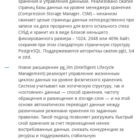
хранения и управления данными. Реализовано сжатие
страниц базы данных на уровне менеджера хранения
(Compression Storage Manager, CSM) – механизм
сжимает целые страницы данных непосредственно при
записи на диск прозрачно для всего остального стека
СУБД и хранит их в виде блоков меньшего
фиксированного размера – 1024, 2048 или 4096 байт,
сохраняя при этом стандартную страничную структуру
PostgreSQL. Поддерживаются алгоритмы сжатия pglz, lz4
и zstd.
Новое расширение pg_ilm (Intelligent Lifecycle
Management) реализует управление жизненным
циклом данных на уровне физического хранения.
Система учитывает как логическую структуру, так и
«состояние» данных — способ хранения, частоту
обращения и размещение в storage-слое — и на этой
основе автоматически переводит данные между
различными режимами хранения по заданным
правилам. Такой подход позволяет разгружать быстрый
слой хранения за счет перемещения менее
востребованных данных, снижать конкуренцию за
ресурсы и поддерживать стабильную