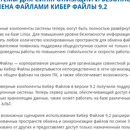
ЕНА ФАЙЛАМИ КИБЕР ФАЙЛЫ 9.2
ные компоненты системы теперь могут быть полностью развёрну
ах на базе Linux. Для повышения уровня безопасности информац
ать любое количество изолированных пространств для обмена ф
вателями появилась поддержка общедоступных ссылок не только н
роведены работы по повышению стабильности и скорости работы
Файлы — корпоративное решение для организации совместной ра
ы Кибер Файлы развертывается непосредственно в сети организац
 к общим файлам на своих ПК, а также обеспечивает возможност
рверные компоненты Кибер Файлов в версии 9.2 получили поддер
ионные системы. Теперь сервер шлюза, обеспечивающий доступ 
вым хранилищам данных, также может работать на базе различных 
и АЛЬТ.
 возможных сценариев использования Кибер Файлов 9.2 расширил
ованных пространств обмена и синхронизации файлов по схеме Sy
овано от других и предоставляет доступ только назначенным пол