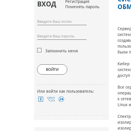
Регистрация
ВХОД
ОБМ
Поменять пароль
Сервер
систем
создав
пользо
Запомнить меня
были п
Кибер 
ВОЙТИ
систем
доступ
Все се
Или войти как пользователь:
операц
к сете
Linux 
Спектр
изолир
изолир