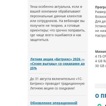
Тема особенно актуальна, если в
Прогр
вашей компании обрабатывают
Развер
персональные данные клиентов
Возмож
или сотрудников. На вебинаре вы
Для де
получите не теорию, а готовые
Устан
ориентиры: что срочно поправить,
не ниж
где чаще всего ошибаются и как
Настро
защититься.
Миним
4 ГБ C
Летняя акция «Битрикс» 2026 —
4 GB 
«Сезон выгоды» со скидками до
30 GB 
25%
До 31 августа включительно «1С-
Битрикс» проводит традиционную
Летнюю акцию со скидками!
О П
Обновление операционной