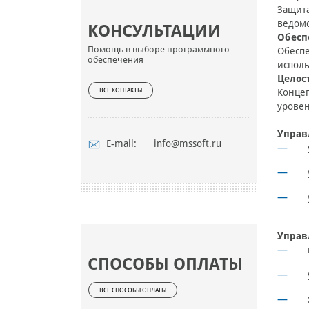
Защита
ведомо
КОНСУЛЬТАЦИИ
Обесп
Помощь в выборе программного
Обеспе
обеспечения
испол
Целос
Концеп
ВСЕ КОНТАКТЫ
уровен
Управ
E-mail:
info@mssoft.ru
Управ
СПОСОБЫ ОПЛАТЫ
ВСЕ СПОСОБЫ ОПЛАТЫ