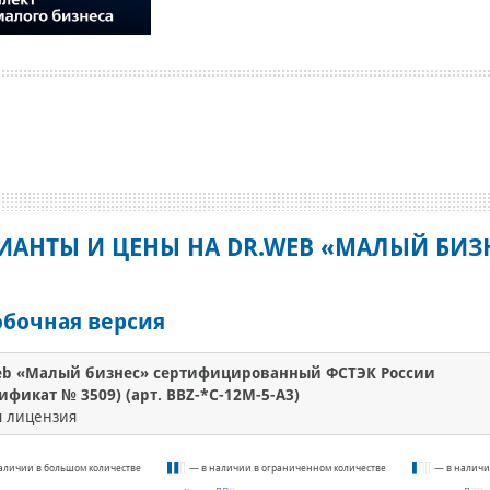
ИАНТЫ И ЦЕНЫ НА DR.WEB «МАЛЫЙ БИЗ
обочная версия
eb «Малый бизнес» сертифицированный ФСТЭК России
ификат № 3509) (арт. BBZ-*C-12M-5-A3)
я лицензия
аличии в большом количестве
— в наличии в ограниченном количестве
— в наличи