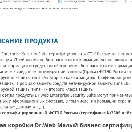
едоплате, срок поставки 1-5 рабочих дней
— по предоплате, срок поставки 1-3 недели
утствует на складе, возможна поставка под заказ по предоплате
САНИЕ ПРОДУКТА
 Enterprise Security Suite сертифицирован ФСТЭК России на соотв
ации «Требования по безопасности информации, устанавливающи
 информации и средствам обеспечения безопасности информацио
аниям к средствам антивирусной защиты (Приказ ФСТЭК России от 
русной защиты типа «А» второго класса защиты, Профилю защиты 
 защиты, Профилю защиты средств антивирусной защиты типа «В» 
русной защиты типа «Г» второго класса защиты.
и с этим продукты Dr.Web Enterprise Security Suite могут примен
ных информационных системах, в том числе, информации огранич
альные данные и т.д.).
b сертифицированный ФСТЭК России (сертификат №3509 действ
тав коробки Dr.Web Малый бизнес сертифи