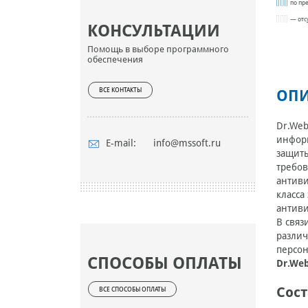
по пр
— отс
КОНСУЛЬТАЦИИ
Помощь в выборе программного
обеспечения
ВСЕ КОНТАКТЫ
ОПИ
Dr.Web
информ
E-mail:
info@mssoft.ru
защиты
требов
антиви
класса
антиви
В связ
различ
персон
СПОСОБЫ ОПЛАТЫ
Dr.We
Сос
ВСЕ СПОСОБЫ ОПЛАТЫ