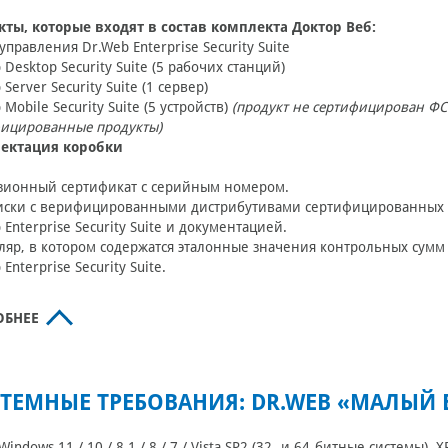
кты, которые входят в состав комплекта Доктор Веб:
управления Dr.Web Enterprise Security Suite
 Desktop Security Suite (5 рабочих станций)
Server Security Suite (1 сервер)
 Mobile Security Suite (5 устройств)
(продукт не сертифицирован ФС
фицированные продукты)
ектация коробки
зионный сертификат с серийным номером.
иски с верифицированными дистрибутивами сертифицированных 
 Enterprise Security Suite и документацией.
яр, в котором содержатся эталонные значения контрольных сум
Enterprise Security Suite.
ОБНЕЕ
ТЕМНЫЕ ТРЕБОВАНИЯ: DR.WEB «МАЛЫЙ 
Windows 11 / 10 / 8.1 / 8 / 7 / Vista SP2 (32- и 64-битные системы),