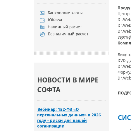
Проду
Банковские карты
Центр 
Dr.Web
ЮKassa
Dr.Web 
Наличный расчет
Dr.Web
Безналичный расчет
серти
Компл
Лицен
DVD-д
Dr.Web
Формул
Dr.Web 
НОВОСТИ В МИРЕ
СОФТА
ПОДР
Вебинар: 152-ФЗ «О
персональных данных» в 2026
СИС
году - риски для вашей
организации