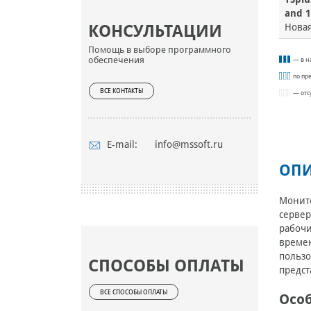
and 1
КОНСУЛЬТАЦИИ
Нова
Помощь в выборе программного
обеспечения
— в н
по пр
ВСЕ КОНТАКТЫ
— отс
E-mail:
info@mssoft.ru
ОПИ
Монито
сервер
рабочи
времен
пользо
СПОСОБЫ ОПЛАТЫ
предст
ВСЕ СПОСОБЫ ОПЛАТЫ
Осо