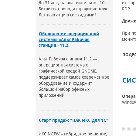
До 31 августа включительно «1С-
информ
Битрикс» проводит традиционную
RDP.
Летнюю акцию со скидками!
Друже
При по
Обновление операционной
монито
системы «Альт Рабочая
станция» 11.2.
ПОДР
Альт Рабочая станция 11.2 —
операционная система с
графической средой GNOME,
поддерживает самое современное
СИС
оборудование и содержит
большой набор офисных
приложений
Опера
Window
Старт продаж "ПАК ИКС для 1С"
ИКС NGFW – гибридное решение,