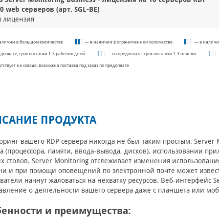
0 web серверов (арт. SGL-BE)
я лицензия
аличии в большом количестве
— в наличии в ограниченном количестве
— в наличи
едоплате, срок поставки 1-5 рабочих дней
— по предоплате, срок поставки 1-3 недели
утствует на складе, возможна поставка под заказ по предоплате
САНИЕ ПРОДУКТА
ринг вашего RDP сервера никогда не был таким простым. Server 
а (процессора, памяти, ввода-вывода, дисков), использовании п
х столов. Server Monitoring отслеживает изменения использован
и и при помощи оповещений по электронной почте может известит
ватели начнут жаловаться на нехватку ресурсов. Веб-интерфейс S
авление о деятельности вашего сервера даже с планшета или мо
бенности и преимущества: