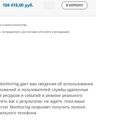
104 418,00 руб.
В КОРЗИНУ
и в малом количестве
— по предоплате, срок поставки уточняйте у менеджеров
Monitoring дает вам сведения об использовании
риложений и пользователей службы удаленных
ия ресурсов и событий в режиме реального
ь вас о результатах: не ждите, пока ваши
erver Monitoring позволяет получить полное
бильного телефона.