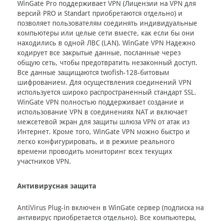
WinGate Pro поддерживает VPN (Лицензии на VPN для
версий PRO и Standart приобретаются отдельно) и
позволяет пользователям соединять индивидуальные
компьютеры или целые сети вместе, как если бы они
находились в одной ЛВС (LAN). WinGate VPN Надежно
кодирует все закрытые данные, посланные через
общую сеть, чтобы предотвратить незаконный доступ.
Все данные защищаются twofish-128-битовым
шифрованием. Для осуществления соединений VPN
используется широко распространенный стандарт SSL.
WinGate VPN полностью поддерживает создание и
использование VPN в соединениях NAT и включает
межсетевой экран для защиты шлюза VPN от атак из
Интернет. Кроме того, WinGate VPN можно быстро и
легко конфигурировать, и в режиме реального
времени проводить мониторинг всех текущих
участников VPN.
Антивирусная защита
AntiVirus Plug-in включен в WinGate сервер (подписка на
антивирус приобретается отдельно). Все компьютеры,