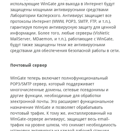
использующие WinGate для выхода в Интернет будут
защищены мощными антивирусными средствами
Лаборатории Касперского. Антивирус защищает все
протоколы Интернет (WWW, POP3, SMTP, FTP, и т.п.),
гарантируя полную антивирусную защиту для ценной
информации. Более того, любые серверы (VisNetic
MailServer, MDaemon, и т.п.), работающие с WinGate,
будут также защищены теми же антивирусными
средствами для обеспечения безопасной работы в сети.
Почтовый сервер
WinGate теперь включает полнофункциональный
POP3/SMTP сервер, который поддерживает
многочисленные домены, сетевые псевдонимы и
другие функции, необходимые для обработки
электронной почты. Это расширяет функциональное
назначение WinGate и позволяет обрабатывать
почтовый трафик. К тому же, инсталлированный на
WinGate-сервере антивирус, защищает весь email-
трафик на уровне шлюза, что снимает необходимость
установки антивируса на каждой рабочей станции.