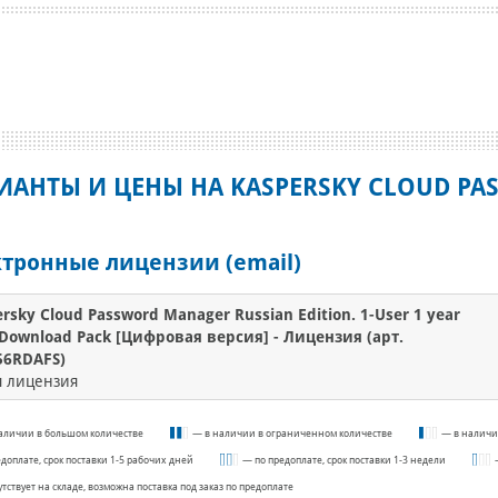
ИАНТЫ И ЦЕНЫ НА KASPERSKY CLOUD P
тронные лицензии (email)
rsky Cloud Password Manager Russian Edition. 1-User 1 year
Download Pack [Цифровая версия] - Лицензия (арт.
56RDAFS)
я лицензия
аличии в большом количестве
— в наличии в ограниченном количестве
— в наличи
едоплате, срок поставки 1-5 рабочих дней
— по предоплате, срок поставки 1-3 недели
утствует на складе, возможна поставка под заказ по предоплате