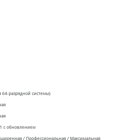
я 64-разрядной системы)
ная
ная
8.1 с обновлением
асширенная / Профессиональная / Максимальная