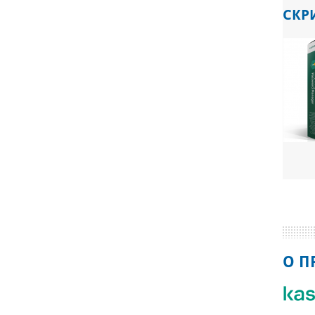
СКР
О П