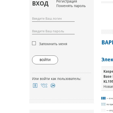
Регистрация
ВХОД
Поменять пароль
ВАР
Запомнить меня
Элек
ВОЙТИ
Kaspe
Base 
Или войти как пользователь:
KL19
Нова
— в н
по пр
— отс