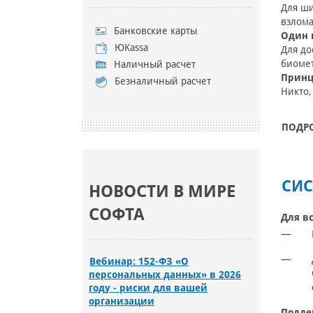
Для ши
взлома
Банковские карты
Один 
ЮKassa
Для до
биомет
Наличный расчет
Принц
Безналичный расчет
Никто,
ПОДР
СИС
НОВОСТИ В МИРЕ
СОФТА
Для в
Вебинар: 152-ФЗ «О
персональных данных» в 2026
году - риски для вашей
организации
Подде