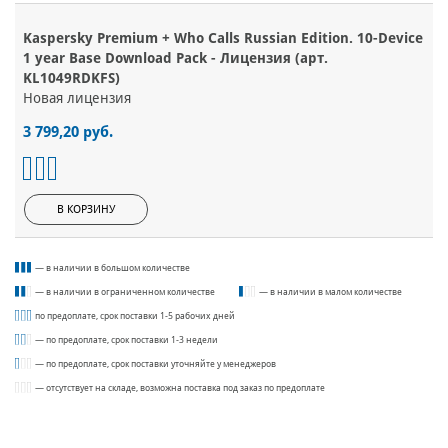
Kaspersky Premium + Who Calls Russian Edition. 10-Device
1 year Base Download Pack - Лицензия (арт.
KL1049RDKFS)
Новая лицензия
3 799,20 руб.
В КОРЗИНУ
— в наличии в большом количестве
— в наличии в ограниченном количестве
— в наличии в малом количестве
по предоплате, срок поставки 1-5 рабочих дней
— по предоплате, срок поставки 1-3 недели
— по предоплате, срок поставки уточняйте у менеджеров
— отсутствует на складе, возможна поставка под заказ по предоплате