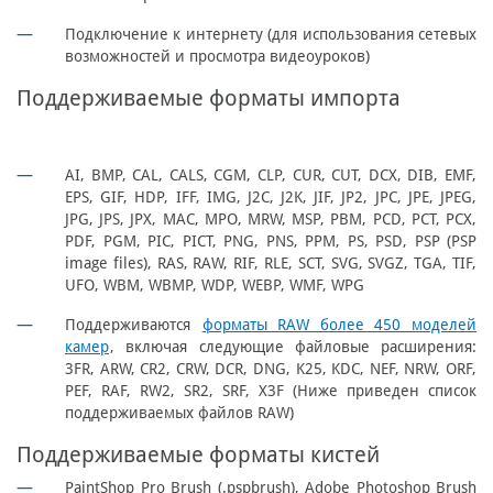
Подключение к интернету (для использования сетевых
возможностей и просмотра видеоуроков)
Поддерживаемые форматы импорта
AI, BMP, CAL, CALS, CGM, CLP, CUR, CUT, DCX, DIB, EMF,
EPS, GIF, HDP, IFF, IMG, J2C, J2K, JIF, JP2, JPC, JPE, JPEG,
JPG, JPS, JPX, MAC, MPO, MRW, MSP, PBM, PCD, PCT, PCX,
PDF, PGM, PIC, PICT, PNG, PNS, PPM, PS, PSD, PSP (PSP
image files), RAS, RAW, RIF, RLE, SCT, SVG, SVGZ, TGA, TIF,
UFO, WBM, WBMP, WDP, WEBP, WMF, WPG
Поддерживаются
форматы RAW более 450 моделей
камер
, включая следующие файловые расширения:
3FR, ARW, CR2, CRW, DCR, DNG, K25, KDC, NEF, NRW, ORF,
PEF, RAF, RW2, SR2, SRF, X3F (Ниже приведен список
поддерживаемых файлов RAW)
Поддерживаемые форматы кистей
PaintShop Pro Brush (.pspbrush), Adobe Photoshop Brush