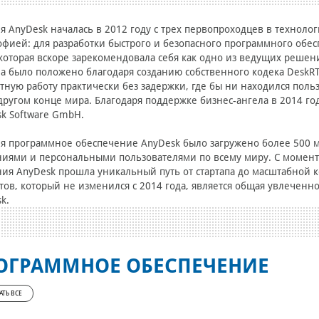
я AnyDesk началась в 2012 году с трех первопроходцев в техноло
фией: для разработки быстрого и безопасного программного обес
 которая вскоре зарекомендовала себя как одно из ведущих реше
а было положено благодаря созданию собственного кодека DeskRT
тную работу практически без задержки, где бы ни находился по
другом конце мира. Благодаря поддержке бизнес-ангела в 2014 г
k Software GmbH.
я программное обеспечение AnyDesk было загружено более 500 м
иями и персональными пользователями по всему миру. С момента
ия AnyDesk прошла уникальный путь от стартапа до масштабной 
ов, который не изменился с 2014 года, является общая увлеченно
k.
ОГРАММНОЕ ОБЕСПЕЧЕНИЕ
АТЬ ВСЕ