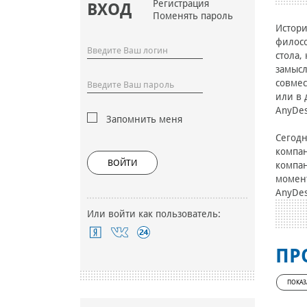
Регистрация
ВХОД
Поменять пароль
Истори
филосо
стола,
замысл
совмес
или в 
AnyDes
Запомнить меня
Сегодн
компан
ВОЙТИ
компан
момент
AnyDes
Или войти как пользователь:
ПР
ПОКАЗ