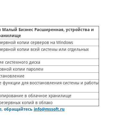
п Малый Бизнес Расширенная, устройства и
хранилище
зервной копии серверов на Windows
зервной копии всей системы или отдельных
е системного диска
рвной копии паролем
становление
 функции для восстановления системы и работы
опирование в облачное хранилище
резервных копий в облако
ще, обращайтесь
info@mssoft.ru