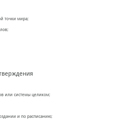
ой точки мира;
лов;
тверждения
ов или системы целиком;
оздании и по расписанию;