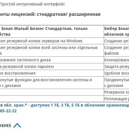
Простой интуитивный интерфейс
нты лицензий: стнадратная/ расширенная
 Бэкап Малый Бизнес Стандартная, только
Кибер Бэка
йства
облачное 
ние резервной копии серверов на Windows
Создание ре
ние резервной копии всей системы или отдельных
Создание ре
в
файлов
рование системного диска
Клонировани
а резервной копии паролем
Защита резе
ое восстановление
Удобное вос
инутые функции для восстановления системы и
Продвинутые
 с дисками
с дисками
Резервное к
Репликация 
 в обл. хран.* - доступно 1 ТБ, 3 ТБ, 5 ТБ в облачном хранили
385-22-22
ОБНЕЕ