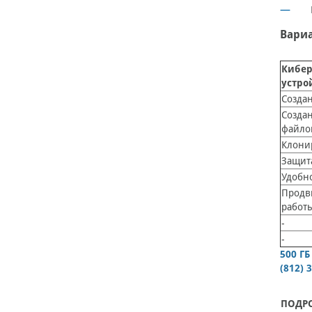
Вариа
Кибер
устро
Созда
Созда
файло
Клони
Защит
Удобн
Продв
работы
-
-
500 ГБ
(812) 
ПОДР