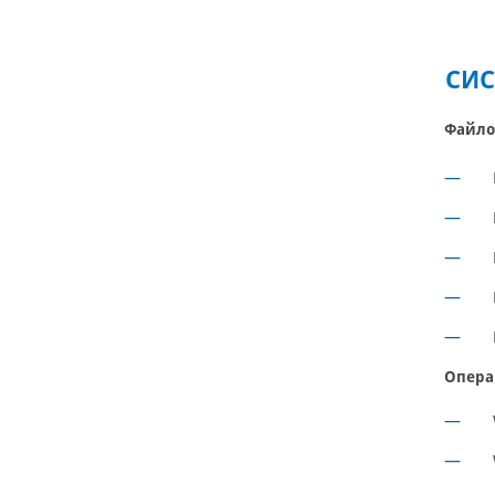
СИС
Файло
Опера