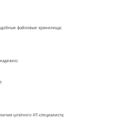
 подобные файловые хранилища;
надежно;
е
аличия штатного ИТ-специалиста;