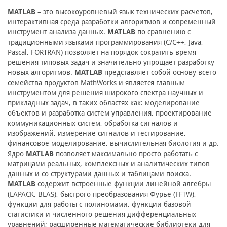
MATLAB
– это высокоуровневый язык технических расчетов,
интерактивная среда разработки алгоритмов и современный
инструмент анализа данных.
MATLAB
по сравнению с
традиционными языками программирования (C/C++, Java,
Pascal, FORTRAN) позволяет на порядок сократить время
решения типовых задач и значительно упрощает разработку
новых алгоритмов.
MATLAB
представляет собой основу всего
семейства продуктов MathWorks и является главным
инструментом для решения широкого спектра научных и
прикладных задач, в таких областях как: моделирование
объектов и разработка систем управления, проектирование
коммуникационных систем, обработка сигналов и
изображений, измерение сигналов и тестирование,
финансовое моделирование, вычислительная биология и др.
Ядро
MATLAB
позволяет максимально просто работать с
матрицами реальных, комплексных и аналитических типов
данных и со структурами данных и таблицами поиска.
MATLAB
cодержит встроенные функции линейной алгебры
(LAPACK, BLAS), быстрого преобразования Фурье (FFTW),
функции для работы с полиномами, функции базовой
статистики и численного решения дифференциальных
уравнений; расширенные математические библиотеки для