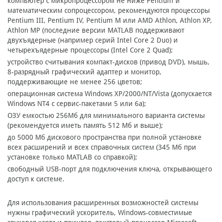
компьютер с микропроцессором не ниже Pentium и
математическим сопроцессором, рекомендуются процессоры
Pentium III, Pentium IV, Pentium M или AMD Athlon, Athlon XP,
Athlon MP (последние версии MATLAB поддерживают
двухъядерные (например серий Intel Core 2 Duo) и
четырехъядерные процессоры (Intel Core 2 Quad);
устройство считывания компакт-дисков (привод DVD), мышь,
8-разрядный графический адаптер и монитор,
поддерживающие не менее 256 цветов;
операционная система Windows XP/2000/NT/Vista (допускается
Windows NT4 с сервис-пакетами 5 или 6a);
ОЗУ емкостью 256Мб для минимального варианта системы
(рекомендуется иметь память 512 Мб и выше);
до 5000 Мб дискового пространства при полной установке
всех расширений и всех справочных систем (345 Мб при
установке только MATLAB со справкой);
cвободный USB-порт для подключения ключа, открывающего
доступ к системе.
Для использования расширенных возможностей системы
нужны графический ускоритель, Windows-совместимые