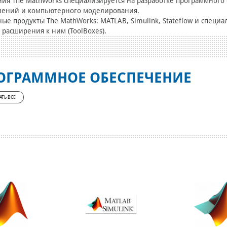
ия The MathWorks специализируется на разработке программного
лений и компьютерного моделирования.
ые продукты The MathWorks: MATLAB, Simulink, Stateflow и спец
 расширения к ним (ToolBoxes).
ОГРАММНОЕ ОБЕСПЕЧЕНИЕ
АТЬ ВСЕ