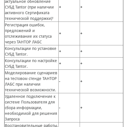
актуальное обновление
СУБД Tantor (при наличии
+
+
активного Сертификата
технической поддержки)¹
Регистрация ошибок,
предложений и
+
+
отслеживание их статуса
через ТАНТОР ЛАБС
Консультации по установке
+
+
СУБД Tantor.
Консультации по настройке
+
+
СУБД Tantor.
Моделирование сценариев
на тестовом стенде ТАНТОР
-
+
ЛАБС при наличии
технической возможности.
Удаленное подключение к
системе Пользователя для
сбора информации,
-
+
необходимой для решения
Запроса
Восстановительные работы,