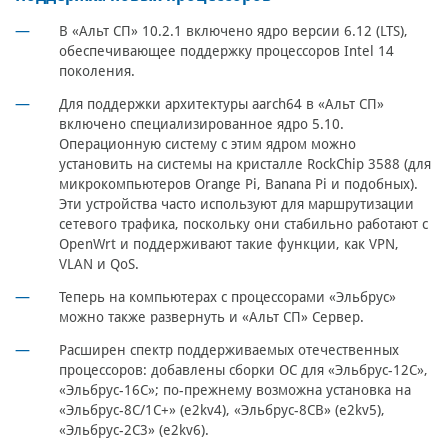
В «Альт СП» 10.2.1 включено ядро версии 6.12 (LTS),
обеспечивающее поддержку процессоров Intel 14
поколения.
Для поддержки архитектуры aarch64 в «Альт СП»
включено специализированное ядро 5.10.
Операционную систему с этим ядром можно
установить на системы на кристалле RockChip 3588 (для
микрокомпьютеров Orange Pi, Banana Pi и подобных).
Эти устройства часто используют для маршрутизации
сетевого трафика, поскольку они стабильно работают с
OpenWrt и поддерживают такие функции, как VPN,
VLAN и QoS.
Теперь на компьютерах с процессорами «Эльбрус»
можно также развернуть и «Альт СП» Сервер.
Расширен спектр поддерживаемых отечественных
процессоров: добавлены сборки ОС для «Эльбрус-12С»,
«Эльбрус-16С»; по-прежнему возможна установка на
«Эльбрус-8С/1С+» (e2kv4), «Эльбрус-8СВ» (e2kv5),
«Эльбрус-2С3» (e2kv6).