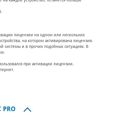
е на каждое устройство, останется больше
й.
ктивации лицензии на одном или нескольких
устройства, на котором активирована лицензия.
й системы и в прочих подобных ситуациях. В
ки.
пользовался при активации лицензии.
нтернет.
 PRO