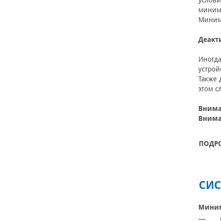
услови
миним
Минима
Деакт
Иногда
устрой
Также 
этом с
Внима
Внима
ПОДР
СИС
Миним