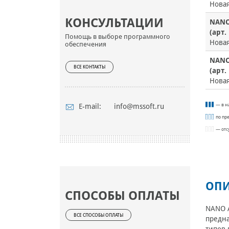
Нова
КОНСУЛЬТАЦИИ
NANO
(арт
Помощь в выборе программного
Нова
обеспечения
NANO
ВСЕ КОНТАКТЫ
(арт
Нова
— в н
E-mail:
info@mssoft.ru
по пр
— отс
ОПИ
СПОСОБЫ ОПЛАТЫ
NANO А
ВСЕ СПОСОБЫ ОПЛАТЫ
предна