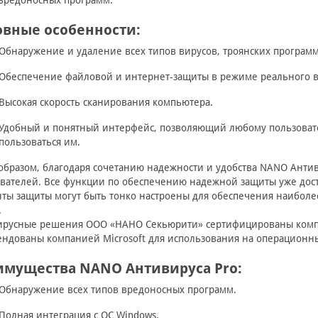
вредоносных программ.
овные особенности:
Обнаружение и удаление всех типов вирусов, троянских програ
Обеспечение файловой и интернет-защиты в режиме реального 
Высокая скорость сканирования компьютера.
Удобный и понятный интерфейс, позволяющий любому пользовател
пользоваться им.
образом, благодаря сочетанию надежности и удобства NANO Анти
вателей. Все функции по обеспечению надежной защиты уже дос
ты защиты могут быть тонко настроены для обеспечения наибол
.
ирусные решения ООО «НАНО Секьюрити» сертифицированы компа
ндованы компанией Microsoft для использования на операционны
имущества NANO Антивируса Pro:
Обнаружение всех типов вредоносных программ.
Полная интеграция с ОС Windows.