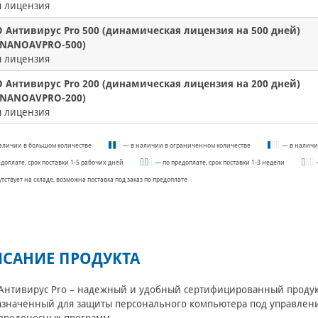
я лицензия
 Антивирус Pro 500 (динамическая лицензия на 500 дней)
. NANOAVPRO-500)
я лицензия
 Антивирус Pro 200 (динамическая лицензия на 200 дней)
. NANOAVPRO-200)
я лицензия
аличии в большом количестве
— в наличии в ограниченном количестве
— в наличи
едоплате, срок поставки 1-5 рабочих дней
— по предоплате, срок поставки 1-3 недели
утствует на складе, возможна поставка под заказ по предоплате
САНИЕ ПРОДУКТА
нтивирус Pro – надежный и удобный сертифицированный продукт 
значенный для защиты персонального компьютера под управлени