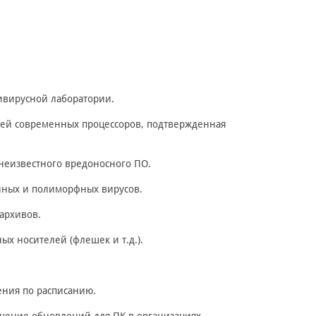
ивирусной лаборатории.
стей современных процессоров, подтвержденная
неизвестного вредоносного ПО.
нных и полиморфных вирусов.
архивов.
х носителей (флешек и т.д.).
ения по расписанию.