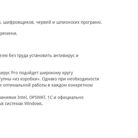
мм, шифровщиков, червей и шпионских программ.
времени.
ю без труда установить антивирус и
вирус Pro подойдет широкому кругу
тупны «из коробки». Однако при необходимости
ее оптимальной работы в каждом конкретном
ниями Intel, OPSWAT, 1C и официально
х системах Windows.