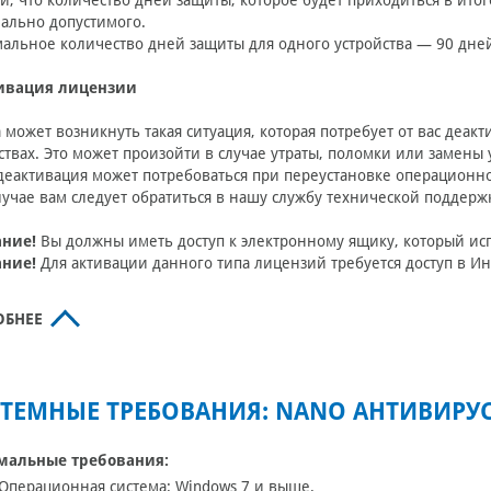
и, что количество дней защиты, которое будет приходиться в итог
ально допустимого.
льное количество дней защиты для одного устройства — 90 дне
ивация лицензии
 может возникнуть такая ситуация, которая потребует от вас деа
ствах. Это может произойти в случае утраты, поломки или замены 
деактивация может потребоваться при переустановке операционно
лучае вам следует обратиться в нашу службу технической поддерж
ние!
Вы должны иметь доступ к электронному ящику, который ис
ние!
Для активации данного типа лицензий требуется доступ в И
ОБНЕЕ
ТЕМНЫЕ ТРЕБОВАНИЯ: NANO АНТИВИРУС
альные требования:
Операционная система: Windows 7 и выше.