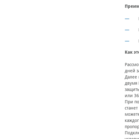
Преим
Как эт
Рассмо
дней з
Далее 
двумя 
защиты
или 36
При по
станет
можете
каждог
пропор
Подклю