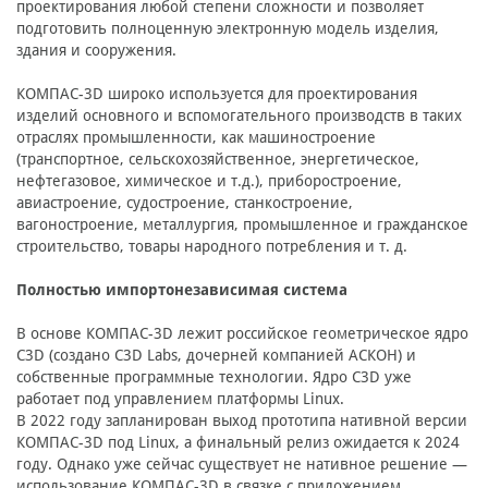
проектирования любой степени сложности и позволяет
подготовить полноценную электронную модель изделия,
здания и сооружения.
КОМПАС-3D широко используется для проектирования
изделий основного и вспомогательного производств в таких
отраслях промышленности, как машиностроение
(транспортное, сельскохозяйственное, энергетическое,
нефтегазовое, химическое и т.д.), приборостроение,
авиастроение, судостроение, станкостроение,
вагоностроение, металлургия, промышленное и гражданское
строительство, товары народного потребления и т. д.
Полностью импортонезависимая система
В основе КОМПАС-3D лежит российское геометрическое ядро
C3D (создано C3D Labs, дочерней компанией АСКОН) и
собственные программные технологии. Ядро C3D уже
работает под управлением платформы Linux.
В 2022 году запланирован выход прототипа нативной версии
КОМПАС-3D под Linux, а финальный релиз ожидается к 2024
году. Однако уже сейчас существует не нативное решение —
использование КОМПАС-3D в связке с приложением