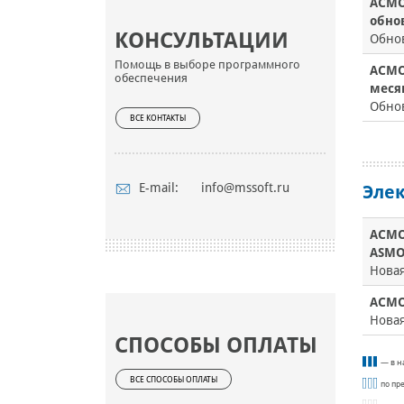
АСМО
обно
КОНСУЛЬТАЦИИ
Обно
Помощь в выборе программного
АСМО
обеспечения
меся
Обно
ВСЕ КОНТАКТЫ
E-mail:
info@mssoft.ru
Элек
АСМО
ASMO
Нова
АСМО
Нова
СПОСОБЫ ОПЛАТЫ
— в н
ВСЕ СПОСОБЫ ОПЛАТЫ
по пр