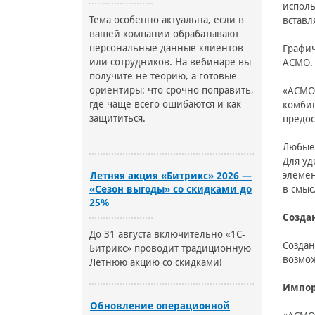
исполь
Тема особенно актуальна, если в
вставл
вашей компании обрабатывают
персональные данные клиентов
Графич
или сотрудников. На вебинаре вы
АСМО.
получите не теорию, а готовые
ориентиры: что срочно поправить,
«АСМО 
где чаще всего ошибаются и как
комбин
защититься.
предос
Любые 
Для уд
элемен
Летняя акция «Битрикс» 2026 —
в смыс
«Сезон выгоды» со скидками до
25%
Созда
До 31 августа включительно «1С-
Создан
Битрикс» проводит традиционную
возмож
Летнюю акцию со скидками!
Импор
Обновление операционной