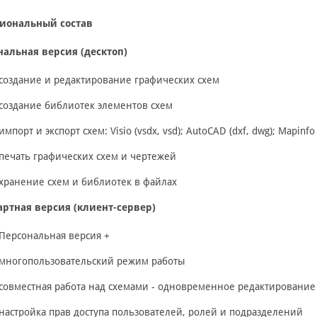
иональный состав
нальная версия (десктоп)
создание и редактирование графических схем
создание библиотек элементов схем
импорт и экспорт схем: Visio (vsdx, vsd); AutoCAD (dxf, dwg); Mapinfo
печать графических схем и чертежей
хранение схем и библиотек в файлах
артная версия (клиент-сервер)
Персональная версия +
многопользовательский режим работы
совместная работа над схемами - одновременное редактировани
настройка прав доступа пользователей, ролей и подразделений