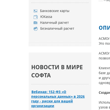
— отс
Банковские карты
ЮKassa
Наличный расчет
ОПИ
Безналичный расчет
АСМОгр
Это по
АСМОгр
позвол
НОВОСТИ В МИРЕ
Клиент
базе д
СОФТА
и друг
однов
Вебинар: 152-ФЗ «О
Созда
персональных данных» в 2026
году - риски для вашей
Исполь
организации
узлов 