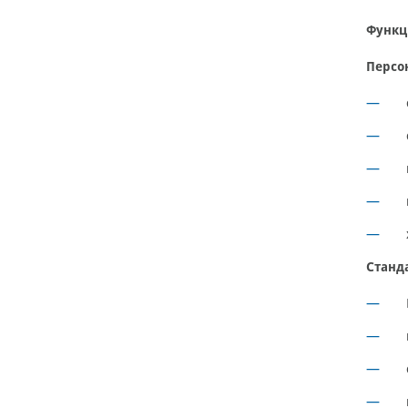
Функц
Персо
Станд