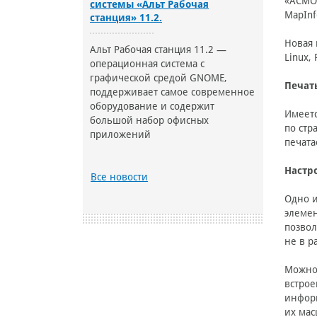
«АСМО-
системы «Альт Рабочая
MapInf
станция» 11.2.
Новая 
Альт Рабочая станция 11.2 —
Linux,
операционная система с
графической средой GNOME,
Печат
поддерживает самое современное
оборудование и содержит
Имеетс
большой набор офисных
по стр
приложений
печата
Настр
Все новости
Одно и
элемен
позвол
не в р
Можно 
встрое
информ
их мас