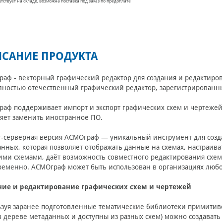
утствует на складе, возможна поставка под заказ по предоплате
САНИЕ ПРОДУКТА
аф - векторный графический редактор для создания и редактиров
лностью отечественный графический редактор, зарегистрированны
аф поддерживает импорт и экспорт графических схем и чертежей из
яет заменить иностранное ПО.
-серверная версия АСМОграф — уникальный инструмент для соз
анных, которая позволяет отображать данные на схемах, настраив
ими схемами, даёт возможность совместного редактирования схе
ременно.
АСМОграф может быть использован в организациях любо
ние и редактирование графических схем и чертежей
зуя заранее подготовленные тематические библиотеки примитиво
в дереве метаданных и доступны из разных схем) можно создавать