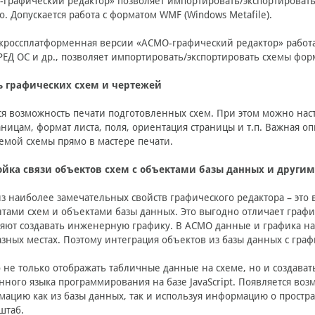
графический редактор» позволяет импортировать/экспортировать с
o. Допускается работа с форматом WMF (Windows Metafile).
кроссплатформенная версии «АСМО-графический редактор» работает
 РЕД ОС и др., позволяет импортировать/экспортировать схемы фор
ь графических схем и чертежей
я возможность печати подготовленных схем. При этом можно настр
аницам, формат листа, поля, ориентация страницы и т.п. Важная о
емой схемы прямо в мастере печати.
ойка связи объектов схем с объектами базы данных и други
з наиболее замечательных свойств графического редактора – это
тами схем и объектами базы данных. Это выгодно отличает граф
яют создавать инженерную графику. В АСМО данные и графика нах
азных местах. Поэтому интеграция объектов из базы данных с гра
не только отображать табличные данные на схеме, но и создават
нного языка программирования на базе JavaScript. Появляется во
ацию как из базы данных, так и используя информацию о простр
штаб.