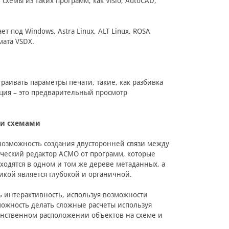
хемы из таких программ, как Visio, AutoCAD,
 под Windows, Astra Linux, ALT Linux, ROSA
мата VSDX.
аивать параметры печати, такие, как разбивка
пция – это предварительный просмотр
ми схемами
 возможность создания двусторонней связи между
ический редактор АСМО от программ, которые
одятся в одном и том же дереве метаданных, а
фикой является глубокой и органичной.
ь интерактивность, используя возможности
зможность делать сложные расчеты используя
анственном расположении объектов на схеме и