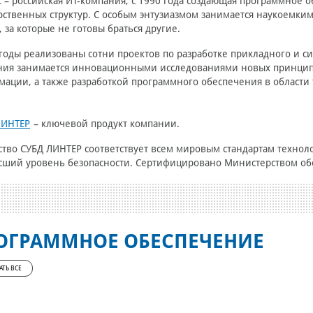
 – российская ИТ-компания, c 1990 года создающая программное о
рственных структур. С особым энтузиазмом занимается наукоемки
, за которые не готовы браться другие.
 годы реализованы сотни проектов по разработке прикладного и 
ния занимается инновационными исследованиями новых принцип
ации, а также разработкой программного обеспечения в области 
ЛИНТЕР
– ключевой продукт компании.
тво СУБД ЛИНТЕР соответствует всем мировым стандартам техноло
ший уровень безопасности. Сертифицировано Министерством об
ОГРАММНОЕ ОБЕСПЕЧЕНИЕ
АТЬ ВСЕ