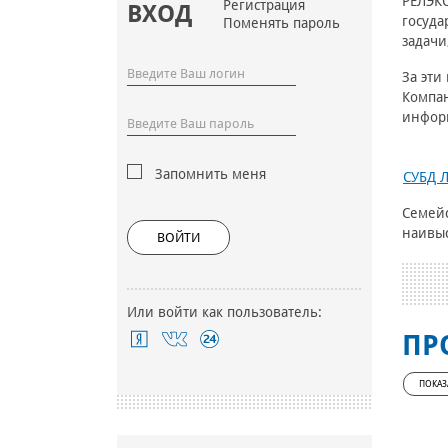
РЕЛЭКС
Регистрация
ВХОД
госуда
Поменять пароль
задачи
За эти
Компа
информ
Запомнить меня
СУБД 
Семейс
наивыс
ВОЙТИ
Или войти как пользователь:
ПР
ПОКАЗ