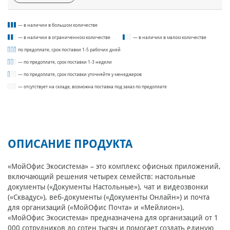
— в наличии в большом количестве
— в наличии в ограниченном количестве
— в наличии в малом количестве
по предоплате, срок поставки 1-5 рабочих дней
— по предоплате, срок поставки 1-3 недели
— по предоплате, срок поставки уточняйте у менеджеров
— отсутствует на складе, возможна поставка под заказ по предоплате
ОПИСАНИЕ ПРОДУКТА
«МойОфис Экосистема» – это комплекс офисных приложений,
включающий решения четырех семейств: настольные
документы («Документы Настольные»), чат и видеозвонки
(«Сквадус»), веб-документы («Документы Онлайн») и почта
для организаций («МойОфис Почта» и «Мейлион»).
«МойОфис Экосистема» предназначена для организаций от 1
000 сотрудников до сотен тысяч и помогает создать единую