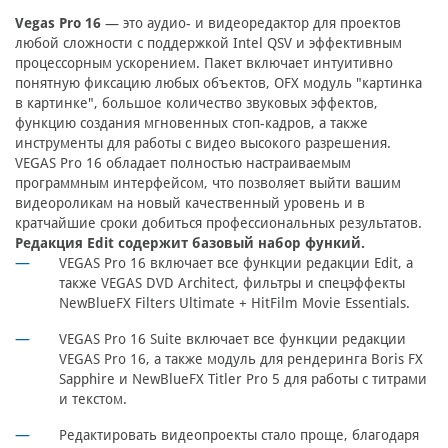
Vegas Pro 16
— это аудио- и видеоредактор для проектов
любой сложности с поддержкой Intel QSV и эффективным
процессорным ускорением. Пакет включает интуитивно
понятную фиксацию любых объектов, OFX модуль "картинка
в картинке", большое количество звуковых эффектов,
функцию создания мгновенных стоп-кадров, а также
инструменты для работы с видео высокого разрешения.
VEGAS Pro 16 обладает полностью настраиваемым
программным интерфейсом, что позволяет выйти вашим
видеороликам на новый качественный уровень и в
кратчайшие сроки добиться профессиональных результатов.
Редакция Edit содержит базовый набор функий.
VEGAS Pro 16 включает все функции редакции Edit, а
также VEGAS DVD Architect, фильтры и спецэффекты
NewBlueFX Filters Ultimate + HitFilm Movie Essentials.
VEGAS Pro 16 Suite включает все функции редакции
VEGAS Pro 16, а также модуль для рендеринга Boris FX
Sapphire и NewBlueFX Titler Pro 5 для работы с титрами
и текстом.
Редактировать видеопроекты стало проще, благодаря