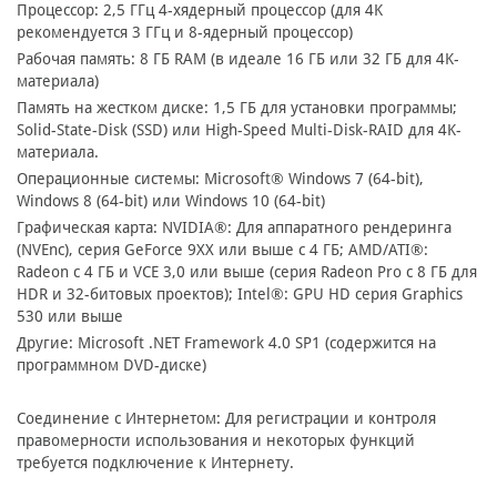
Процессор: 2,5 ГГц 4-хядерный процессор (для 4K
рекомендуется 3 ГГц и 8-ядерный процессор)
Рабочая память: 8 ГБ RAM (в идеале 16 ГБ или 32 ГБ для 4K-
материала)
Память на жестком диске: 1,5 ГБ для установки программы;
Solid-State-Disk (SSD) или High-Speed Multi-Disk-RAID для 4K-
материала.
Операционные системы: Microsoft® Windows 7 (64-bit),
Windows 8 (64-bit) или Windows 10 (64-bit)
Графическая карта: NVIDIA®: Для аппаратного рендеринга
(NVEnc), серия GeForce 9XX или выше с 4 ГБ; AMD/ATI®:
Radeon с 4 ГБ и VCE 3,0 или выше (серия Radeon Pro с 8 ГБ для
HDR и 32-битовых проектов); Intel®: GPU HD серия Graphics
530 или выше
Другие: Microsoft .NET Framework 4.0 SP1 (содержится на
программном DVD-диске)
Соединение с Интернетом: Для регистрации и контроля
правомерности использования и некоторых функций
требуется подключение к Интернету.