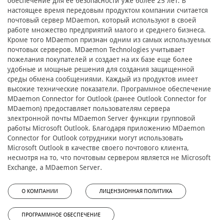
обеспечение для ее безопасности уже более 25 лет. В
настоящее время передовым продуктом компании считается
почтовый сервер MDaemon, который используют в своей
работе множество предприятий малого и среднего бизнеса.
Кроме того MDaemon признан одним из самых используемых
почтовых серверов. MDaemon Technologies учитывает
пожелания покупателей и создает на их базе еще более
удобные и мощные решения для создания защищенной
среды обмена сообщениями. Каждый из продуктов имеет
высокие технические показатели. Программное обеспечение
MDaemon Connector for Outlook (ранее Outlook Connector for
MDaemon) предоставляет пользователям сервера
электронной почты MDaemon Server функции групповой
работы Microsoft Outlook. Благодаря приложению MDaemon
Connector for Outlook сотрудники могут использовать
Microsoft Outlook в качестве своего почтового клиента,
несмотря на то, что почтовым сервером является не Microsoft
Exchange, а MDaemon Server.
О КОМПАНИИ
ЛИЦЕНЗИОННАЯ ПОЛИТИКА
ПРОГРАММНОЕ ОБЕСПЕЧЕНИЕ