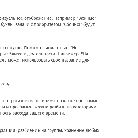
х визуальное отображение. Например "Важные"
буквы, задачи с приоритетом "Срочно!" будут
ор статусов. Помимо стандартных: "Не
торые ближе к деятельности. Например: "На
атель может использовать свое название для
ериод.
ьно тратиться ваше время: на какие программы
айты и программы можно разбить по категориям
вность расхода вашего времени.
рмации: разбиение на группы, хранение любых