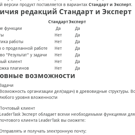
й версии продукт поставляется в вариантах
Стандарт и Эксперт
.
ичия редакций Стандарт и Эксперт
Стандарт
Эксперт
ые функции
Да
Да
ты
Нет
Да
тика работы
Нет
Да
ы о проделанной работе
Нет
Да
во "Результат" у задачи
Нет
Да
вый клиент
Нет
Да
ржка плагинов
Нет
Да
овные возможности
Задачи
Возможность организации дел(задач) в древовидные структуры. В
любого уровня вложенности
Почтовый клиент
LeaderTask Эксперт обладает всеми необходимыми функциями для
почтового клиента LeaderTask вы сможете:
Отправлять и получать электронную почту;