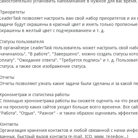
самостоятельно установить напоминание в нужное для вас время.
Приоритеты
LeaderTask позволяет настроить вам свой набор приоритетов и и
задачи будут окрашены в красный цвет и иметь только прописные 
окрашены в желтый цвет с подчеркиванием и т. д.
Статусы пользователя
В органайзере LeaderTask пользователь может настроить свой наб
начиналось", "В работе", "Завершено", можно создать статусы ко
оплату", "Ожидание ответа", "Требуется подпись" и т. д. Пользов
статуса, а также свое изображение статуса.
Отчеты
Отчеты позволяют узнать какие задачи были сделаны и за какой п
Хронометраж и статистика работы
С помощью хронометража работы вы сможете оценить на что реал
и на просмотр каких сайтов уходит больше всего времени. Все с
"Работа", "Отдых", "Разное" - и таким образом оценивать эффекти
Контакты
Организация хранения контактов и любой связанной с ними инфо
данных, быстрый вызов контакта (e-mail, ICQ, www, телефон…)