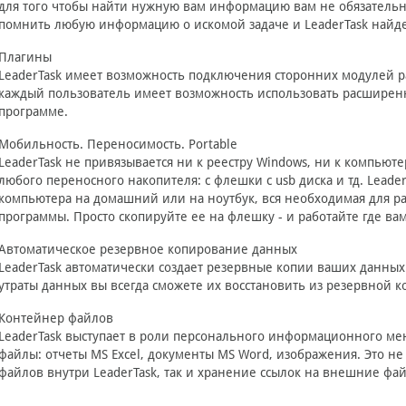
для того чтобы найти нужную вам информацию вам не обязатель
помнить любую информацию о искомой задаче и LeaderTask найде
Плагины
LeaderTask имеет возможность подключения сторонних модулей р
каждый пользователь имеет возможность использовать расширен
программе.
Мобильность. Переносимость. Portable
LeaderTask не привязывается ни к реестру Windows, ни к компьют
любого переносного накопителя: с флешки с usb диска и тд. Leade
компьютера на домашний или на ноутбук, вся необходимая для р
программы. Просто скопируйте ее на флешку - и работайте где ва
Автоматическое резервное копирование данных
LeaderTask автоматически создает резервные копии ваших данных 
утраты данных вы всегда сможете их восстановить из резервной к
Контейнер файлов
LeaderTask выступает в роли персонального информационного мен
файлы: отчеты MS Excel, документы MS Word, изображения. Это н
файлов внутри LeaderTask, так и хранение ссылок на внешние фа