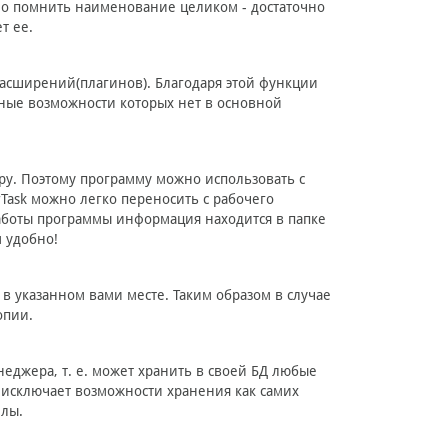
но помнить наименование целиком - достаточно
т ее.
асширений(плагинов). Благодаря этой функции
ные возможности которых нет в основной
еру. Поэтому программу можно использовать с
rTask можно легко переносить с рабочего
аботы программы информация находится в папке
м удобно!
в указанном вами месте. Таким образом в случае
опии.
еджера, т. е. может хранить в своей БД любые
е исключает возможности хранения как самих
йлы.