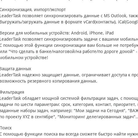
Синхронизация, импорт/экспорт
LeaderTask позволяет синхронизировать данные с MS Outlook, такж
Выгружать/загружать данные в формате vCard(контакты), iCal(Google
Версии для мобильных устройств: Android, iPhone, iPad
LeaderTask позволяет синхронизировать задачи с вашими мобильны
С помощью этой функции синхронизации вам больше не потребуют
или "Что сделать в банке/налоговой/на работе/по дороге домой" -
мобильном устройстве!
Защита данных
LeaderTask надежно защищает данные, ограничивает доступа к пр
возможность резервного копирования данных.
Фильтрация
LeaderTask обладает мощной системой фильтрации задач, с помо
задачи по шести параметрам: срок, категория, контакт, приоритет, 
заданные наборы задач, например: "Мои задачи на Сегодня", "ВАЖ
по проекту XYZ в сентябре", "Мониторинг делегированных задач"..
Поиск
С помощью функции поиска вы всегда сможете быстро найти нужну