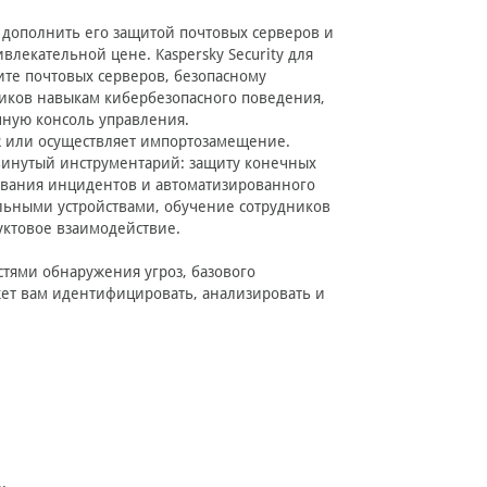
т дополнить его защитой почтовых серверов и
лекательной цене. Kaspersky Security для
те почтовых серверов, безопасному
иков навыкам кибербезопасного поведения,
чную консоль управления.
R или осуществляет импортозамещение.
двинутый инструментарий: защиту конечных
ования инцидентов и автоматизированного
льными устройствами, обучение сотрудников
уктовое взаимодействие.
ями обнаружения угроз, базового
ет вам идентифицировать, анализировать и