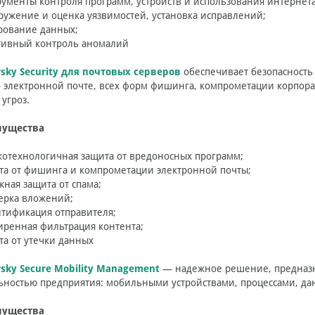
рументы контроля программ, устройств и использования интернета
ружение и оценка уязвимостей, установка исправлений;
рование данных;
тивный контроль аномалий
rsky Security для почтовых серверов
обеспечивает безопасность
о электронной почте, всех форм фишинга, компрометации корпора
 угроз.
ущества
котехнологичная защита от вредоносных программ;
та от фишинга и компрометации электронной почты;
жная защита от спама;
ерка вложений;
нтификация отправителя;
иренная фильтрация контента;
та от утечки данных
sky Secure Mobility Management
— надежное решение, предназн
ностью предприятия: мобильными устройствами, процессами, да
ущества