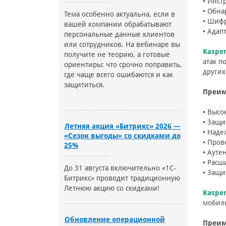
• Инст
• Обна
Тема особенно актуальна, если в
• Шиф
вашей компании обрабатывают
• Адап
персональные данные клиентов
или сотрудников. На вебинаре вы
Kaspe
получите не теорию, а готовые
атак п
ориентиры: что срочно поправить,
других
где чаще всего ошибаются и как
защититься.
Преим
• Высо
• Защи
Летняя акция «Битрикс» 2026 —
• Наде
«Сезон выгоды» со скидками до
• Пров
25%
• Ауте
• Расш
До 31 августа включительно «1С-
• Защи
Битрикс» проводит традиционную
Летнюю акцию со скидками!
Kasper
мобиль
Обновление операционной
Преим