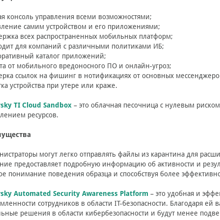
ая консоль управления всеми возможностями;
вление самим устройством и его приложениями;
ержка всех распространенных мобильных платформ;
одит для компаний с различными политиками ИБ;
оративный каталог приложений;
та от мобильного вредоносного ПО и онлайн-угроз;
ерка ссылок на фишинг в нотификациях от основных мессенджеро
тка устройства при утере или краже.
sky TI Cloud Sandbox
– это облачная песочница с нулевым риск
лением ресурсов.
ущества
нистраторы могут легко отправлять файлы из карантина для расши
ние предоставляет подробную информацию об активности и резул
ое понимание поведения образца и способствуя более эффективн
sky Automated Security Awareness Platform
– это удобная и эфф
мленности сотрудников в области IT-безопасности. Благодаря ей 
ьные решения в области кибербезопасности и будут менее подв