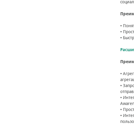
социал
Преим
• Поня
• Прос
• Быст
Расши
Преим
• Агре
агрега
• Запр
отправ
• Инте
Awaren
• Прос
• Инте
пользо