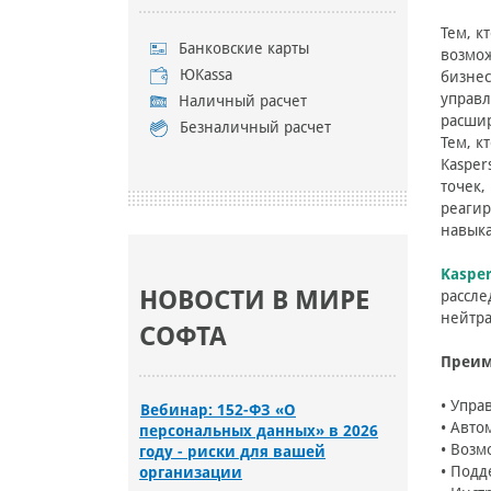
Тем, к
Банковские карты
возмож
ЮKassa
бизнес
управл
Наличный расчет
расшир
Безналичный расчет
Тем, к
Kasper
точек,
реагир
навыка
Kaspe
НОВОСТИ В МИРЕ
рассле
нейтра
СОФТА
Преим
• Упра
Вебинар: 152-ФЗ «О
• Авто
персональных данных» в 2026
• Возм
году - риски для вашей
• Подд
организации