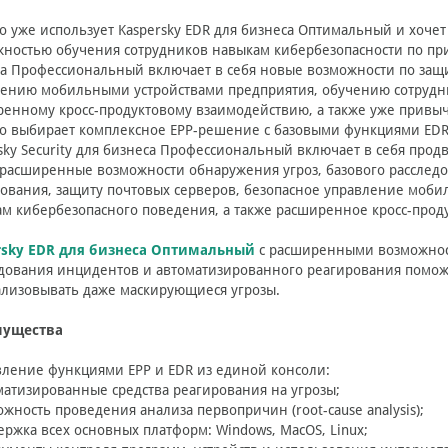
то уже использует Kaspersky EDR для бизнеса Оптимальный и хоче
ностью обучения сотрудников навыкам кибербезопасности по прив
а Профессиональный включает в себя новые возможности по защи
ению мобильными устройствами предприятия, обучению сотрудн
енному кросс-продуктовому взаимодействию, а также уже привы
то выбирает комплексное EPP-решение с базовыми функциями ED
sky Security для бизнеса Профессиональный включает в себя про
 расширенные возможности обнаружения угроз, базового расслед
ования, защиту почтовых серверов, безопасное управление моби
м кибербезопасного поведения, а также расширенное кросс-прод
rsky EDR для бизнеса Оптимальный
с расширенными возможност
дования инцидентов и автоматизированного реагирования помож
лизовывать даже маскирующиеся угрозы.
ущества
вление функциями EPP и EDR из единой консоли:
матизированные средства реагирования на угрозы;
ожность проведения анализа первопричин (root-cause analysis);
ержка всех основных платформ: Windows, MacOS, Linux;