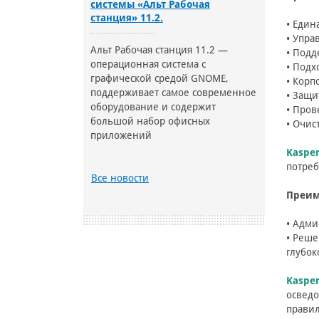
системы «Альт Рабочая
станция» 11.2.
• Един
• Упра
Альт Рабочая станция 11.2 —
• Подд
операционная система с
• Подх
графической средой GNOME,
• Корп
поддерживает самое современное
• Защи
оборудование и содержит
• Пров
большой набор офисных
• Очис
приложений
Kasper
потреб
Все новости
Преим
• Адми
• Реше
глубок
Kasper
осведо
правил