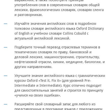
выражений, а также посмотрите примеры
употребления слов в современных словарях общей
лексики, фразеологических словарях, словарях сленга
и разговорниках.
Изучайте значения английских слов в подробном
толковом словаре английского языка Oxford Dictionary
of English и учебном словаре Collins Cobuild с
актуальной английской лексикой.
Подберите точный перевод отраслевых терминов в
тематических словарях по праву, банковской и
деловой лексике, машиностроению, строительству,
нефтегазовой отрасли, химии, медицине, биологии, и
другим направлениям.
Улучшите знание английского языка с грамматическим
курсом Oxford «Test it, Fix it» (для уровней Pre-
Intermediate и Intermediate). Курс отлично подходит
для самостоятельных занятий и строится по принципу
«учимся на своих ошибках».
Расширяйте свой словарный запас для любого из
представленных в программе языков с приложением